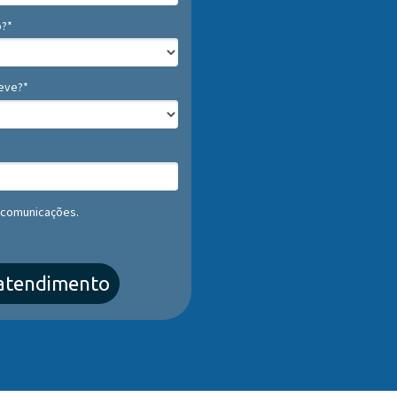
o?*
eve?*
 comunicações.
r atendimento