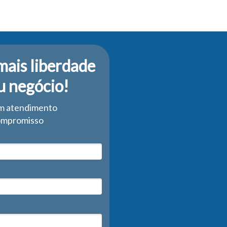
mais liberdade
u negócio!
m atendimento
ompromisso