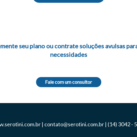
ente seu plano ou contrate soluções avulsas para
necessidades
Fale com um consultor
.serotini.com.br |
contato@serotini.com.br
|
(14) 3042 - 