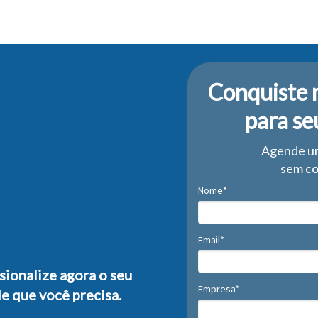
Conquiste 
para se
Agende u
sem c
Nome*
Email*
ssionalize agora o seu
Empresa*
e que você precisa.